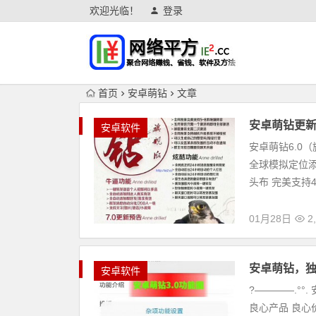
欢迎光临！
登录
首页
安卓萌钻
文章
安卓萌钻更新
安卓软件
安卓萌钻6.0
全球模拟定位添
头布 完美支持4.4
01月28日
2,
安卓萌钻，独
安卓软件
?————.°°
良心产品 良心