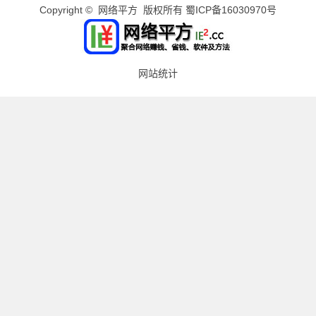
Copyright © 网络平方 版权所有
蜀ICP备16030970号
网站统计