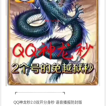
┏┈┈┈┈┄┄┄┄┈┈┄┄┓
QQ神龙秒2.0双开分身秒 语音播报防封版