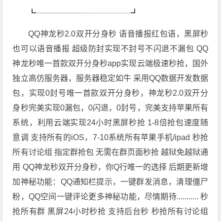
┗┈┈┈┈┈┈┄┄┄┄┄┄┛
QQ神龙秒2.0双开分身秒 语音播报红包语，黑屏秒
也可以语音播报 超级防封实现不封号不闪退不漏包 QQ
神龙秒唯一首款双开分身秒app实现云端极速秒抢，国外
独立高仿服务器，服务器稳定如牛 采用QQ数据开发数据
包，实现0封号唯一首款双开分身秒，神龙秒2.0双开分
身秒完美实现0漏包，0闪退，0封号，完美支持苹果所有
系统，利用云端实现24小时黑屏秒抢 1-8倍抢包速度随
意调 支持所有的iOS，7-10系统所有苹果手机/ipad 秒抢
所有讨论组 指定群抢包 无需在群页面秒抢 越狱免越狱通
用 QQ神龙秒双开分身秒，你Q行唯一的选择 后期更新增
加神秘功能：QQ通知栏提示，一键群发消息，清理僵尸
粉，QQ空间一键评论更多神秘功能，尽情期待........... 秒
抢所有群 黑屏24小时秒抢 支持后台秒 秒抢所有讨论组