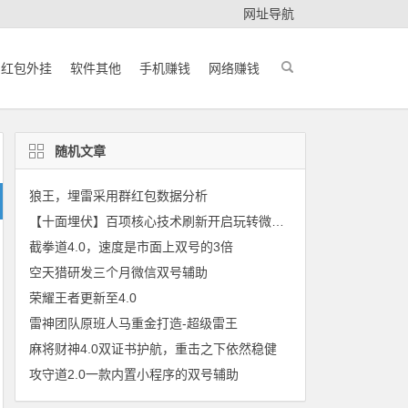
网址导航
红包外挂
软件其他
手机赚钱
网络赚钱
随机文章
狼王，埋雷采用群红包数据分析
【十面埋伏】百项核心技术刷新开启玩转微信红包新时代
截拳道4.0，速度是市面上双号的3倍
空天猎研发三个月微信双号辅助
荣耀王者更新至4.0
雷神团队原班人马重金打造-超级雷王
麻将财神4.0双证书护航，重击之下依然稳健
攻守道2.0一款内置小程序的双号辅助