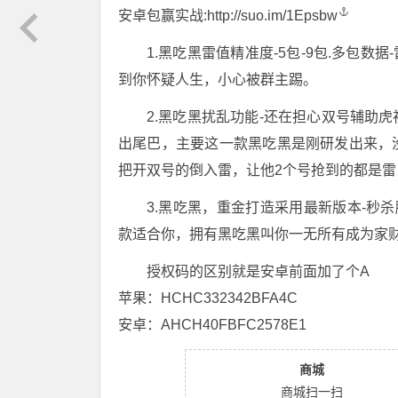
安卓包赢实战:
http://suo.im/1Epsbw
1.黑吃黑雷值精准度-5包-9包.多包
到你怀疑人生，小心被群主踢。
2.黑吃黑扰乱功能-还在担心双号辅助
出尾巴，主要这一款黑吃黑是刚研发出来，
把开双号的倒入雷，让他2个号抢到的都是
3.黑吃黑，重金打造采用最新版本-秒
款适合你，拥有黑吃黑叫你一无所有成为家
授权码的区别就是安卓前面加了个A
苹果：HCHC332342BFA4C
安卓：AHCH40FBFC2578E1
商城
商城扫一扫