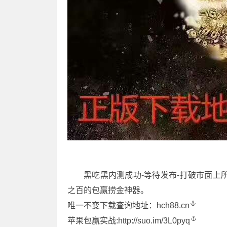
黑吃黑内测成功-等待发布-打破市面上
之百的包赢捞金神器。
唯一不变下载查询地址：
hch88.cn
苹果包赢实战:
http://suo.im/3L0pyq