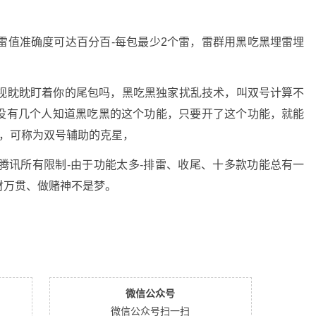
数据-雷值准确度可达百分百-每包最少2个雷，雷群用黑吃黑埋雷埋
虎视眈眈盯着你的尾包吗，黑吃黑独家扰乱技术，叫双号计算不
没有几个人知道黑吃黑的这个功能，只要开了这个功能，就能
雷，可称为双号辅助的克星，
杀腾讯所有限制-由于功能太多-排雷、收尾、十多款功能总有一
财万贯、做赌神不是梦。
微信公众号
微信公众号扫一扫