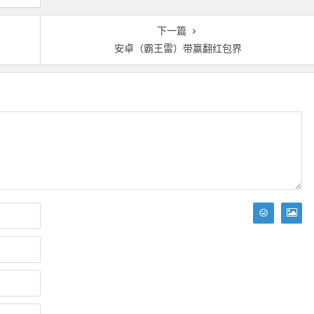
下一篇
安卓（霸王雷）带赢翻红包界