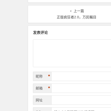
上一篇
正️版疯狂者2.0️，万民瞩目
发表评论
*
昵称
*
邮箱
网址