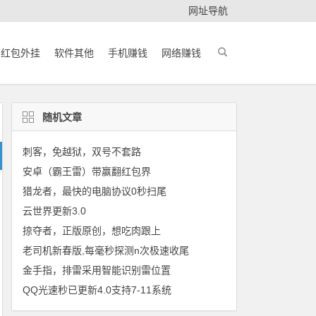
网址导航
红包外挂
软件其他
手机赚钱
网络赚钱
随机文章
刺客，免越狱，双号不套路
安卓（霸王雷）带赢翻红包界
猎龙者，最快的电脑协议0秒扫尾
云世界更新3.0
掠夺者，正版原创，想吃肉跟上
老司机新春版,每毫秒探测n次极速收尾
金手指，排雷采用智能识别雷位置
QQ光速秒已更新4.0支持7-11系统