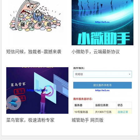
短信问候，独裁者–震撼来袭
小微助手，云端最新协议
菜鸟管家，极速清粉专家
城管助手 网页版