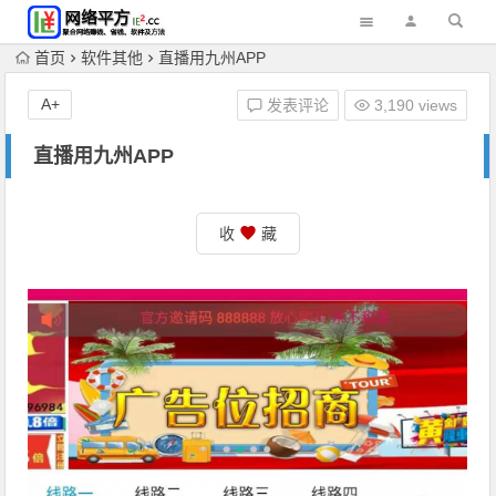
首页
软件其他
直播用九州APP
A+
发表评论
3,190 views
直播用九州APP
收
藏