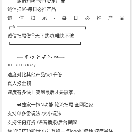
诚信扫尾-每日必推产品
诚信扫尾-每日必推产品
诚信扫尾-每日必推产品
┏✎ ━━━━━━━━━━━━━━┓
诚信扫尾僧
天下武功.唯快不破
┗━━━━━━━━━━━━━━┛
-— 🍭 🌿 🥂 💕 🦄 🍬—-
ᵀᴴᴱ ᴮᴱˢᵀ ᴵˢ ᶠᴼᴿ ᵞ
速度对比其他产品快1千倍
真人报金额
速度有多快！笑到最后才是赢家、
🚜独家一拖N功能 轮流扫尾 全网独家
支持单多雷玩法 /大小玩法
支持任何打折 /语音播报/后台提醒
增加记忆功能/大小号互换一点logo即停秒 速度最猛