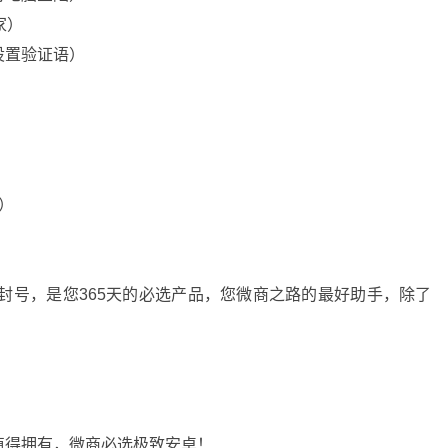
家）
设置验证语）
）
）
）
零封号，是您365天的必选产品，您微商之路的最好助手，除了
值得拥有，微商必选极致安卓！