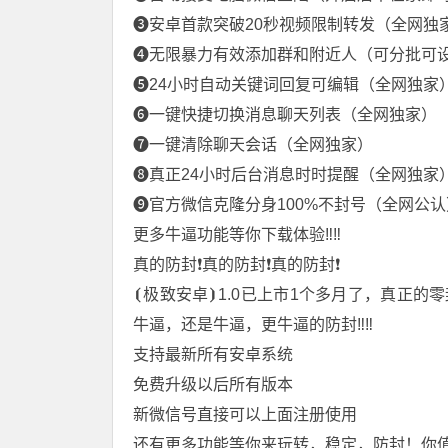
❸安卓首款突破20秒视频限制转发（全网独
❹无限暴力有效添加群和附近人（可分批可
❺24小时自动关键词回复可编辑（全网独家
❻一键快捷切换消息聊天列表（全网独家）
❼一键清除聊天会话（全网独家）
❽真正24小时后台消息时时提醒（全网独家
❾官方微信克隆分身100%不封号（全网公认
更多牛逼功能等你下载体验‼️️‼️
真的防封❗️真的防封❗️真的防封❗️
⦗极致安卓⦘1.0已上市1个多月了，真正的
牛逼，还是牛逼，更牛逼的防封‼️‼️
支持最新所有安卓系统
免费升级以后所有版本
新微信号直接可以上面注册使用
还有更多功能等你来玩转，稳定，防封！你