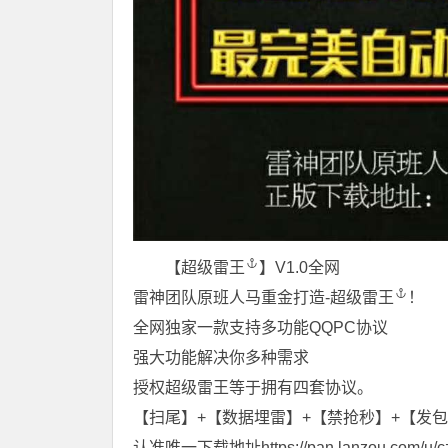
【
超级雷王
】V1.0全网
雷神团队原班人马重金打造-
超级雷王
！
全网独家一款支持多功能QQPC协议
强大功能解决你多种需求
授权超级雷王等于拥有四套协议。
【扫尾】+【数据埋雷】+【禁抢秒】+【发
认准唯一下载地址
https://pan.lanzou.com/u/