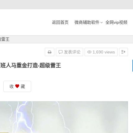
返回首页
微商辅助软件
全网vip视频
级雷王
发表评论
1,690 views
班人马重金打造-超级雷王
收
藏