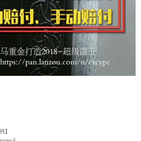
包托】
czcypc