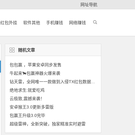
网址导航
红包外挂
软件其他
手机赚钱
网络赚钱
随机文章
包包赢 ，苹果安卓同步发售
牛起来🐂包赢神器火爆来袭
钻天雷，全网唯一一款做到入侵TX红包数据的埋雷软件
绝地求生:就爱吃鸡
云极致,震撼来袭！
安卓猴王3.0更新多雷版
包赢王升级3.0完毕
超级雷神，全新突破，独家精准实时避雷