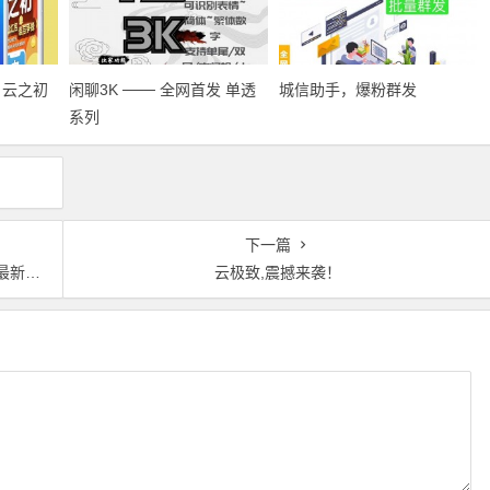
名云之初
闲聊3K ─── 全网首发 单透
城信助手，爆粉群发
系列
下一篇
QQ
云极致,震撼来袭！