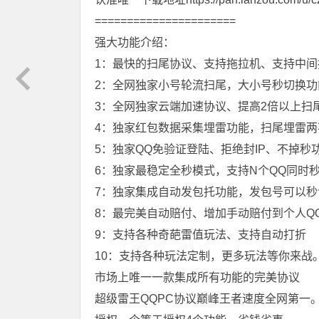
======================
强大功能介绍：
1：最快的扫尾协议、支持拖拉机、支持中间
2：全网独家小号轮流扫尾，大小号秒切换功
3：全网独家云端加速协议、提高2倍以上扫
4：独家红包数据采集埋雷功能，扫尾埋雷两
5：独家QQ免验证登陆、拒绝封IP、不掉秒
6：独家最稳定全秒模式，支持N个QQ同时
7：独家集成自动发包托功能，发包号可以秒
8：最完美自动赔付、增加手动赔付到个人Q
9：支持各种奇葩雷值玩法、支持自动打折
10：支持各种玩法定制，更多玩法等你来战
市场上唯一一款集成所有功能的完美协议
超级雷王QQPC协议巅峰王者速度全网第一