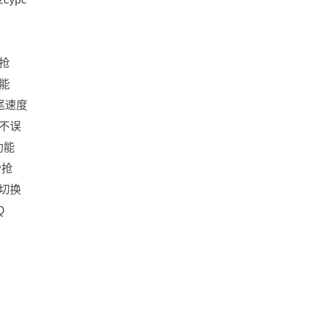
抢
能
尾速度
不误
功能
秒抢
切换
Q
。
。