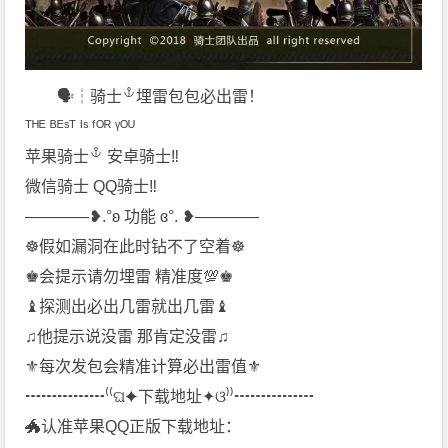
🗣┆
骑士
埋雷包包必出雷！
ᵀᴴᴱ ᴮᴱˢᵀ ᴵˢ ᶠᴼᴿ ᵞᴼᵁ
苹果
骑士
安卓骑士‼️
微信骑士 QQ骑士‼️
————❥.°ʚ 功能 ɞ°. ❥————
☸︎假如漏洞在此时钻不了空着☸︎
♚会提示请勿埋雷 精准度💯♚
♝探测出必出几雷就出几雷♝
♫他提示说没雷 那肯定没雷♫
⚜︎每次发包会精准计算必出雷值⚜︎
┅┅┅┅┅⁽⁽ଘ✦下载地址✦ଓ⁾⁾┅┅┅┅┅
🐲认准苹果QQ正版下载地址：