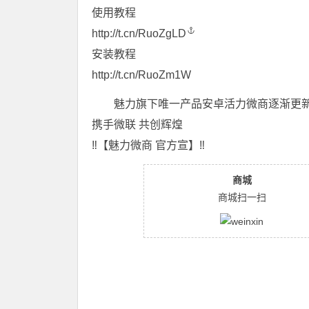
使用教程
️http://t.cn/RuoZgLD
安装教程
️http://t.cn/RuoZm1W
️️魅力旗下唯一产品安卓活力微商逐渐更
携手微联 共创辉煌
‼️【魅力微商 官方宣】‼️
商城
商城扫一扫