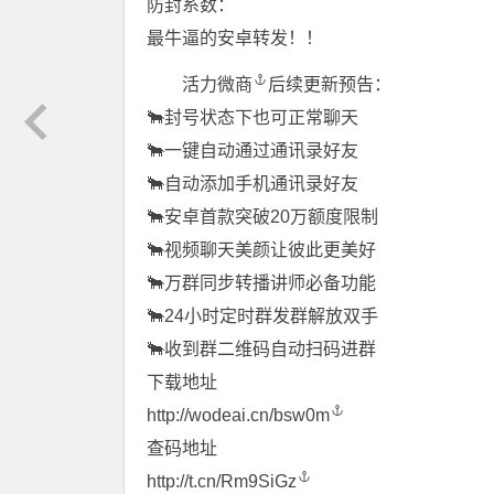
防封系数：
最牛逼的安卓转发！！
活力微商
后续更新预告：
🐂封号状态下也可正常聊天
🐂一键自动通过通讯录好友
🐂自动添加手机通讯录好友
🐂安卓首款突破20万额度限制
🐂视频聊天美颜让彼此更美好
🐂万群同步转播讲师必备功能
🐂24小时定时群发群解放双手
🐂收到群二维码自动扫码进群
下载地址
http://wodeai.cn/bsw0m
查码地址
http://t.cn/Rm9SiGz