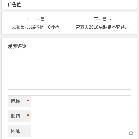
广告位
上一篇
下一篇
云聚集·云端秒抢，0秒抢
雷霸天2018免越狱不套路单透震撼发布
文章导航
发表评论
*
昵称
*
邮箱
网址