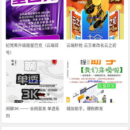
纪梵希升级版星巴克（云端双
云端秒抢 云王者改名云之初
号）
闲聊3K ─── 全网首发 单透系
城信助手，爆粉群发
列