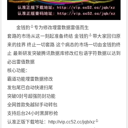
金钱豹
专为修改埋雷数据雷值而生
套路的市场从这一刻起准备终结
金钱豹
带大家回归原
来的挂界 终止一切套路 这个病态的市场一切由金钱豹终
止 最新研发突破腾讯数据库修改红包语字符数据以达到
必出雷值数据
️核心功能：
霸道功能埋雷数据修改
发包尾巴自动快速扫尾
突破0封号超强防封功能
全网首款免越狱手动转包
支持后台24小时黑屏秒抢
认准正版下载地址：
http://vip.cc52.cc/jqb/xz