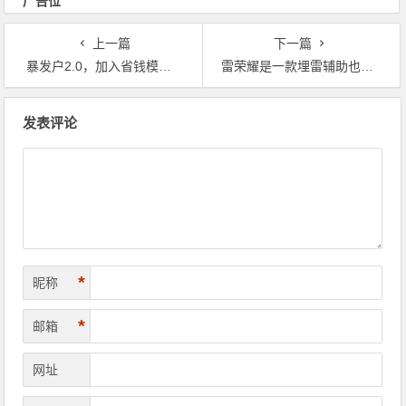
广告位
上一篇
下一篇
️️ 暴发户2.0，加入省钱模式发包
雷荣耀是一款埋雷辅助也是一款牛牛辅助
文章导航
发表评论
*
昵称
*
邮箱
网址