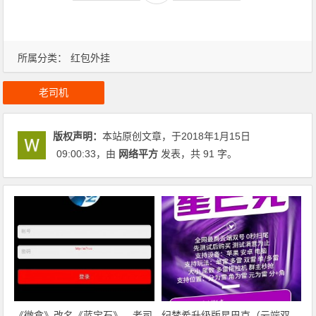
所属分类：
红包外挂
老司机
版权声明：
本站原创文章，于2018年1月15日
09:00:33
，由
网络平方
发表，共 91 字。
《微盒》改名《蓝宝石》，老司
纪梵希升级版星巴克（云端双