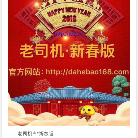
老司机
*新春版