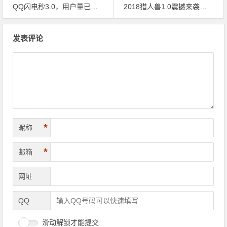
QQ闪电秒3.0，用户量已破2百万人，老用户免费更新
2018猎人兽1.0震撼来袭，疯狂竟抢！
文章导航
发表评论
*
昵称
*
邮箱
网址
QQ
滑动解锁才能提交