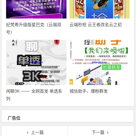
纪梵希升级版星巴克（云端双
云端秒抢 云王者改名云之初
号）
闲聊3K ─── 全网首发 单透系
城信助手，爆粉群发
列
广告位
上一篇
下一篇