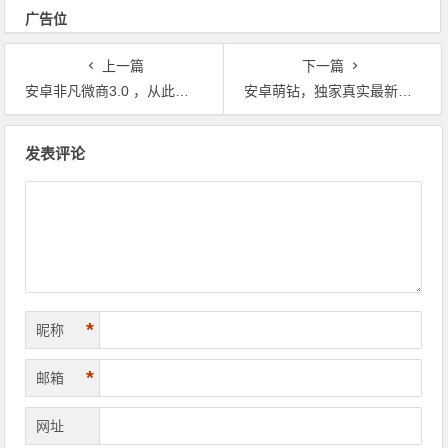
广告位
上一篇
下一篇
安卓非凡微商3.0 ，从此告别微信登陆提示低版本
安卓萌钻，独家真实最新官方6.5.19微信版本
文章导航
发表评论
*
昵称
*
邮箱
网址